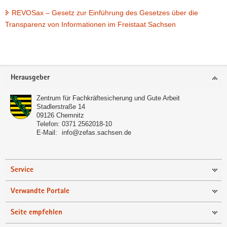
a
REVOSax – Gesetz zur Einführung des Gesetzes über die
v
Transparenz von Informationen im Freistaat Sachsen
i
g
Weitere
a
Information
t
Footer-
Herausgeber
i
Bereich
o
Zentrum für Fachkräftesicherung und Gute Arbeit
n
Stadlerstraße 14
09126
Chemnitz
Telefon:
0371 2562018-10
E-Mail:
info@zefas.sachsen.de
Service
Verwandte Portale
Seite empfehlen