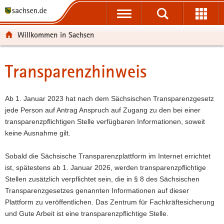
P
P
H
W
F
o
o
a
e
o
r
r
u
i
o
Willkommen in Sachsen
t
t
p
t
t
a
a
t
e
e
l
l
i
r
r
Transparenzhinweis
Hauptinhalt
ü
n
n
e
-
b
a
h
I
B
e
v
a
n
e
Ab 1. Januar 2023 hat nach dem Sächsischen Transparenzgesetz
r
i
l
f
r
jede Person auf Antrag Anspruch auf Zugang zu den bei einer
g
g
t
o
e
transparenzpflichtigen Stelle verfügbaren Informationen, soweit
r
a
r
i
keine Ausnahme gilt.
e
t
m
c
i
i
a
h
Sobald die Sächsische Transparenzplattform im Internet errichtet
f
o
t
ist, spätestens ab 1. Januar 2026, werden transparenzpflichtige
e
n
i
Stellen zusätzlich verpflichtet sein, die in § 8 des Sächsischen
n
o
Transparenzgesetzes genannten Informationen auf dieser
d
n
Plattform zu veröffentlichen. Das Zentrum für Fachkräftesicherung
e
und Gute Arbeit ist eine transparenzpflichtige Stelle.
N