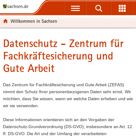
P
P
H
F
o
o
a
o
r
r
u
o
Willkommen in Sachsen
t
t
p
t
a
a
t
e
l
l
i
r
Datenschutz - Zentrum für
Hauptinhalt
ü
n
n
-
Fachkräftesicherung und
b
a
h
B
e
v
a
e
Gute Arbeit
r
i
l
r
g
g
t
e
r
a
i
Das Zentrum für Fachkräftesicherung und Gute Arbeit (ZEFAS)
e
t
c
nimmt den Schutz Ihrer personenbezogenen Daten sehr ernst. Wir
i
i
h
möchten, dass Sie wissen, wann wir welche Daten erheben und wie
f
o
wir sie verwenden.
e
n
n
Diese Informationen orientieren sich an den Vorgaben der
d
Datenschutz-Grundverordnung (DS-GVO), insbesondere an Art. 12
e
ff. DS-GVO. Die Art und der Umfang der verarbeiteten
N