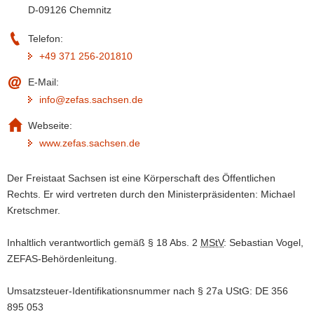
D-09126 Chemnitz
a
v
Telefon:
i
+49 371 256-201810
g
a
E-Mail:
t
info@zefas.sachsen.de
i
Webseite:
o
www.zefas.sachsen.de
n
Der Freistaat Sachsen ist eine Körperschaft des Öffentlichen
Rechts. Er wird vertreten durch den Ministerpräsidenten: Michael
Kretschmer.
Inhaltlich verantwortlich gemäß § 18 Abs. 2
MStV
: Sebastian Vogel,
ZEFAS-Behördenleitung.
Umsatzsteuer-Identifikationsnummer nach § 27a UStG: DE 356
895 053