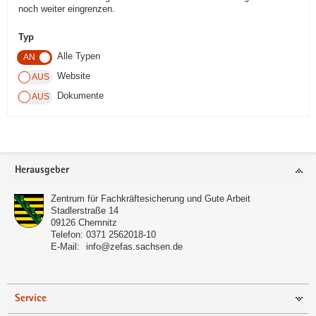
noch weiter eingrenzen.
a
v
Typ
i
Alle Typen
g
Website
a
Dokumente
t
i
o
n
Footer-
Herausgeber
Bereich
Zentrum für Fachkräftesicherung und Gute Arbeit
Stadlerstraße 14
09126
Chemnitz
Telefon:
0371 2562018-10
E-Mail:
info@zefas.sachsen.de
Service