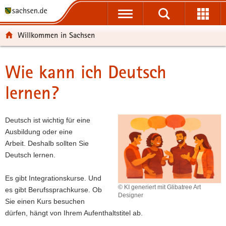
P
P
H
F
o
o
a
o
r
r
u
o
Willkommen in Sachsen
t
t
p
t
a
a
t
e
l
l
i
r
Wie kann ich Deutsch
Hauptinhalt
ü
n
n
-
lernen?
b
a
h
B
e
v
a
e
r
i
l
r
Deutsch ist wichtig für eine
g
g
t
e
Ausbildung oder eine
r
a
i
Arbeit. Deshalb sollten Sie
e
t
c
Deutsch lernen.
i
i
h
f
o
Es gibt Integrationskurse. Und
e
n
© KI generiert mit Glibatree Art
es gibt Berufssprachkurse. Ob
n
Designer
Sie einen Kurs besuchen
d
dürfen, hängt von Ihrem Aufenthaltstitel ab.
e
N