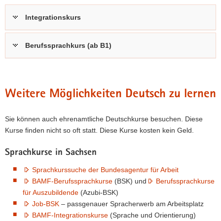
a
Integrationskurs
v
i
g
Berufssprachkurs (ab B1)
a
t
i
o
Weitere Möglichkeiten Deutsch zu lernen
n
Sie können auch ehrenamtliche Deutschkurse besuchen. Diese
Kurse finden nicht so oft statt. Diese Kurse kosten kein Geld.
Sprachkurse in Sachsen
Sprachkurssuche der Bundesagentur für Arbeit
BAMF-Berufssprachkurse
(BSK) und
Berufssprachkurse
für Auszubildende
(Azubi-BSK)
Job-BSK
– passgenauer Spracherwerb am Arbeitsplatz
BAMF-Integrationskurse
(Sprache und Orientierung)