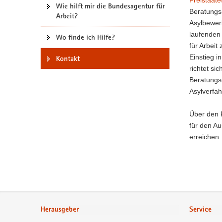
Wie hilft mir die Bundesagentur für
a
Beratungsa
Arbeit?
v
Asylbewer
i
laufenden 
Wo finde ich Hilfe?
g
für Arbeit
a
Einstieg i
Kontakt
t
richtet si
i
Beratungse
o
Asylverfah
n
Über den 
für den A
erreichen.
Footer-
Bereich
Herausgeber
Service