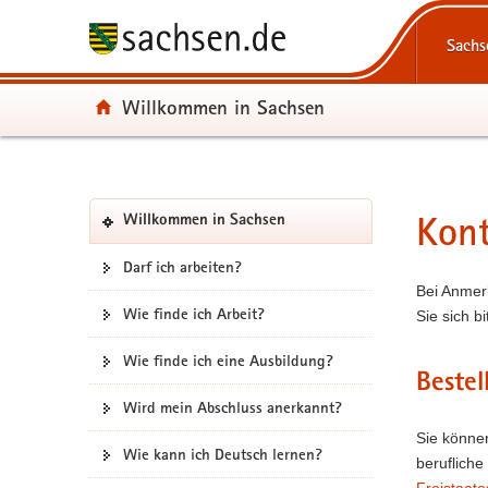
P
P
H
F
Portalüberg
o
o
a
o
Navigation
Sachs
r
r
u
o
t
t
p
t
Portal:
Willkommen in Sachsen
a
a
t
e
l
l
i
r
ü
n
n
-
b
a
h
B
Portalnavigation
e
v
a
e
Kon
(in
Hauptinhal
Willkommen in Sachsen
r
i
l
r
eigenes
g
g
t
e
Web-
Darf ich arbeiten?
Portal
r
a
i
Bei Anmer
wechseln)
e
t
c
Wie finde ich Arbeit?
Sie sich b
i
i
h
Wie finde ich eine Ausbildung?
f
o
Bestel
e
n
Wird mein Abschluss anerkannt?
n
d
Sie können
Wie kann ich Deutsch lernen?
e
berufliche
N
Freistaat