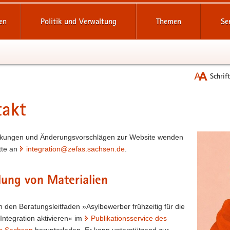
reifende
en
Politik und Verwaltung
Themen
Se
Schrif
takt
t
kungen und Änderungsvorschlägen zur Website wenden
itte an
integration@zefas.sachsen.de
.
lung von Materialien
 den Beratungsleitfaden »Asylbewerber frühzeitig für die
 Integration aktivieren« im
Publikationsservice des
es Sachsen
herunterladen. Er kann unterstützend zur