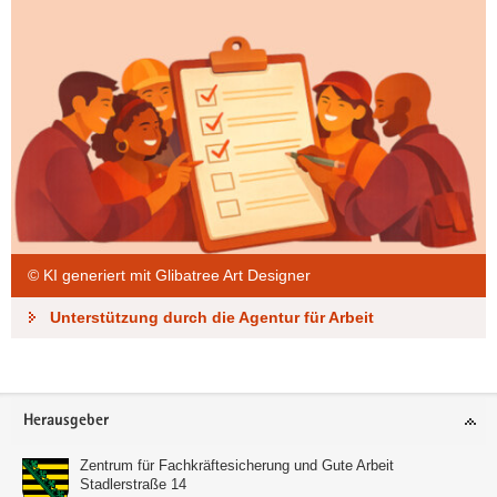
© KI generiert mit Glibatree Art Designer
Unterstützung durch die Agentur für Arbeit
Footer-
Herausgeber
Bereich
Zentrum für Fachkräftesicherung und Gute Arbeit
Stadlerstraße 14