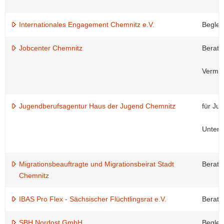
Internationales Engagement Chemnitz e.V.
Beglei
Jobcenter Chemnitz
Beratu
Vermit
Jugendberufsagentur Haus der Jugend Chemnitz
für Ju
Unters
Migrationsbeauftragte und Migrationsbeirat Stadt
Beratu
Chemnitz
IBAS Pro Flex - Sächsischer Flüchtlingsrat e.V.
Beratu
SBH Nordost GmbH
Beglei