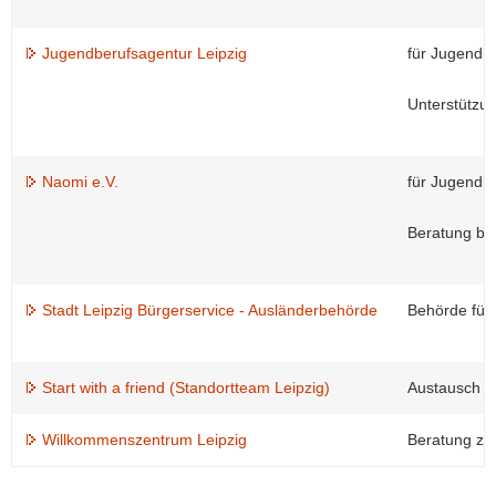
Jugendberufsagentur Leipzig
für Jugendli
Unterstützu
Naomi e.V.
für Jugendli
Beratung be
Stadt Leipzig Bürgerservice - Ausländerbehörde
Behörde für 
Start with a friend (Standortteam Leipzig)
Austausch m
Willkommenszentrum Leipzig
Beratung zu