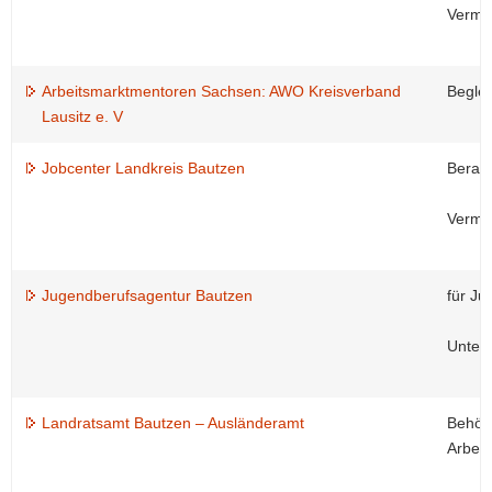
Vermit
Arbeitsmarktmentoren Sachsen: AWO Kreisverband
Beglei
Lausitz e. V
Jobcenter Landkreis Bautzen
Beratu
Vermit
Jugendberufsagentur Bautzen
für Ju
Unters
Landratsamt Bautzen – Ausländeramt
Behörd
Arbeit