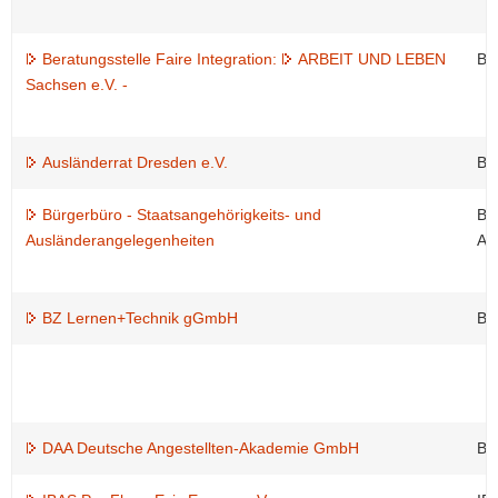
Beratungsstelle Faire Integration:
ARBEIT UND LEBEN
Be
Sachsen e.V. -
Ausländerrat Dresden e.V.
Be
Bürgerbüro - Staatsangehörigkeits- und
Be
Ausländerangelegenheiten
Ar
BZ Lernen+Technik gGmbH
Be
DAA Deutsche Angestellten-Akademie GmbH
Be