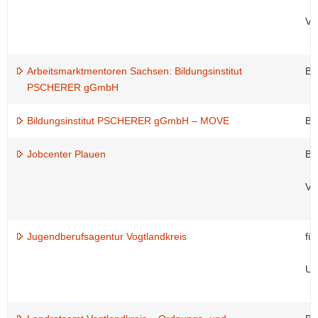
Ve
Arbeitsmarktmentoren Sachsen: Bildungsinstitut
Be
PSCHERER gGmbH
Bildungsinstitut PSCHERER gGmbH – MOVE
Be
Jobcenter Plauen
Be
Ve
Jugendberufsagentur Vogtlandkreis
fü
Un