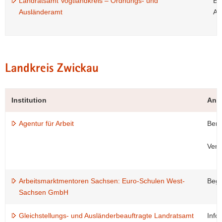
Landratsamt Vogtlandkreis – Ordnungs- und
Be
Ausländeramt
Ar
Landkreis Zwickau
Institution
Ang
Agentur für Arbeit
Bera
Verm
Arbeitsmarktmentoren Sachsen: Euro-Schulen West-
Begl
Sachsen GmbH
Gleichstellungs- und Ausländerbeauftragte Landratsamt
Info