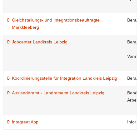
Gleichstellungs- und Integrationsbeauftragte
Berat
Markkleeberg
Jobcenter Landkreis Leipzig
Beratu
Vermit
Koordinierungsstelle für Integration Landkreis Leipzig
Berat
Ausländeramt - Landratsamt Landkreis Leipzig
Behörd
Arbeit
Integreat App
Inform