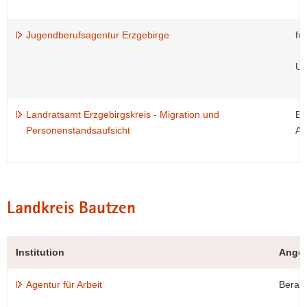
Jugendberufsagentur Erzgebirge
fü
Un
Landratsamt Erzgebirgskreis - Migration und
Be
Personenstandsaufsicht
Ar
Landkreis Bautzen
Institution
Ange
Agentur für Arbeit
Beratu