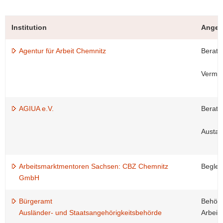
Institution
Angeb
Agentur für Arbeit Chemnitz
Beratu
Vermit
AGIUA e.V.
Beratu
Austau
Arbeitsmarktmentoren Sachsen: CBZ Chemnitz
Beglei
GmbH
Bürgeramt
Behörd
Ausländer- und Staatsangehörigkeitsbehörde
Arbeit