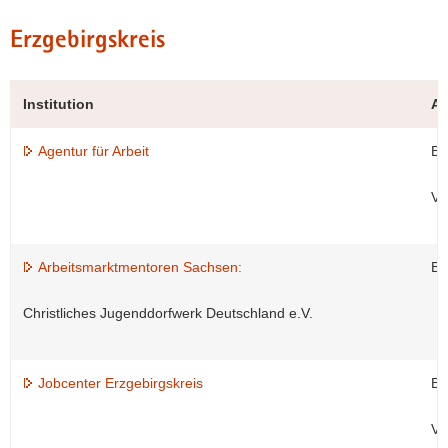
Erzgebirgskreis
Institution
An
Agentur für Arbeit
Be
Ve
Arbeitsmarktmentoren Sachsen:
Be
Christliches Jugenddorfwerk Deutschland e.V.
Jobcenter Erzgebirgskreis
Be
Ve