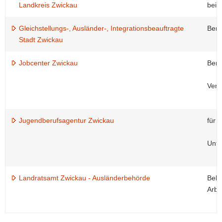
Landkreis Zwickau
bei 
Gleichstellungs-, Ausländer-, Integrationsbeauftragte
Bera
Stadt Zwickau
Jobcenter Zwickau
Bera
Verm
Jugendberufsagentur Zwickau
für 
Unte
Landratsamt Zwickau - Ausländerbehörde
Behö
Arbe