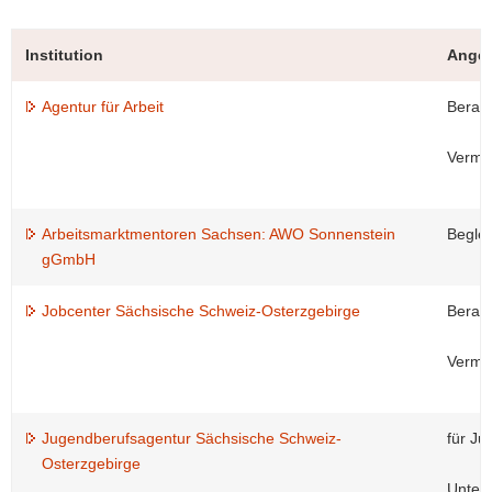
Institution
Ange
Agentur für Arbeit
Beratu
Vermit
Arbeitsmarktmentoren Sachsen: AWO Sonnenstein
Beglei
gGmbH
Jobcenter Sächsische Schweiz-Osterzgebirge
Beratu
Vermit
Jugendberufsagentur Sächsische Schweiz-
für Ju
Osterzgebirge
Unters