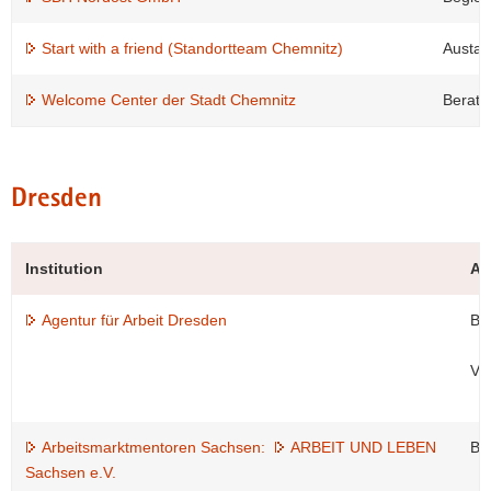
Start with a friend (Standortteam Chemnitz)
Austau
Welcome Center der Stadt Chemnitz
Beratu
Dresden
Institution
An
Agentur für Arbeit Dresden
Be
Ver
Arbeitsmarktmentoren Sachsen:
ARBEIT UND LEBEN
Be
Sachsen e.V.