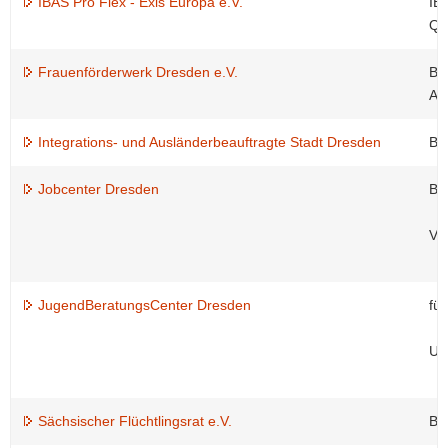
IBAS Pro Flex - Exis Europa e.V.
IB
Qua
Frauenförderwerk Dresden e.V.
Be
Au
Integrations- und Ausländerbeauftragte Stadt Dresden
Be
Jobcenter Dresden
Be
Ver
JugendBeratungsCenter Dresden
fü
Un
Sächsischer Flüchtlingsrat e.V.
Be