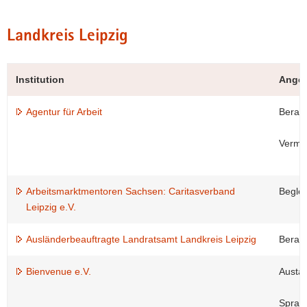
Landkreis Leipzig
Institution
Ange
Agentur für Arbeit
Beratu
Vermit
Arbeitsmarktmentoren Sachsen: Caritasverband
Beglei
Leipzig e.V.
Ausländerbeauftragte Landratsamt Landkreis Leipzig
Berat
Bienvenue e.V.
Austa
Sprac