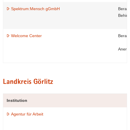
Spektrum:Mensch gGmbH
Beratu
Behin
Welcome Center
Beratu
Anerk
Landkreis Görlitz
Institution
Agentur für Arbeit