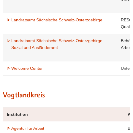
Landratsamt Sächsische Schweiz-Osterzgebirge
RESQUE
Qualif
Landratsamt Sächsische Schweiz-Osterzgebirge –
Behörd
Sozial und Ausländeramt
Arbeit
Welcome Center
Unter
Vogtlandkreis
Institution
An
Agentur für Arbeit
Br