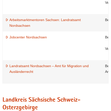
Ver
Arbeitsmarktmentoren Sachsen: Landratsamt
Beg
Nordsachsen
Jobcenter Nordsachsen
Ber
Ver
Landratsamt Nordsachsen – Amt für Migration und
Beh
Ausländerrecht
Arb
Landkreis Sächsische Schweiz-
Osterzgebirge