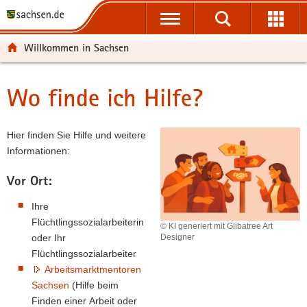
P
P
H
F
o
o
a
o
r
r
u
o
Willkommen in Sachsen
t
t
p
t
a
a
t
e
l
l
i
r
Wo finde ich Hilfe?
Hauptinhalt
ü
n
n
-
b
a
h
B
e
v
a
e
Hier finden Sie Hilfe und weitere
r
i
l
r
Informationen:
g
g
t
e
r
a
i
Vor Ort:
e
t
c
Ihre
i
i
h
Flüchtlingssozialarbeiterin
© KI generiert mit Glibatree Art
f
o
oder Ihr
Designer
e
n
Flüchtlingssozialarbeiter
n
Arbeitsmarktmentoren
d
Sachsen
(Hilfe beim
e
Finden einer Arbeit oder
N