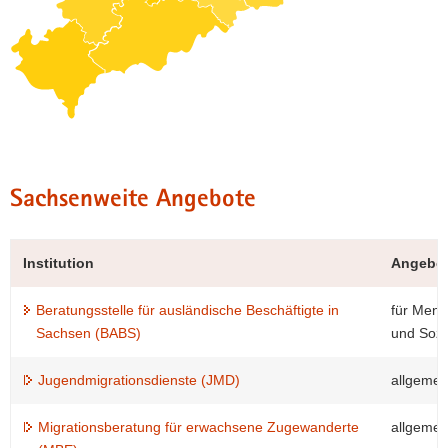
Sachsenweite Angebote
Institution
Angebo
Beratungsstelle für ausländische Beschäftigte in
für Mens
Sachsen (BABS)
und Sozi
Jugendmigrationsdienste (JMD)
allgemei
Migrationsberatung für erwachsene Zugewanderte
allgemei